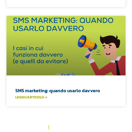
SMS marketing: quando usarlo davvero
LEGGI L'ARTICOLO »
2
3
4
5
6
7
8
9
10
« Precedenti
1