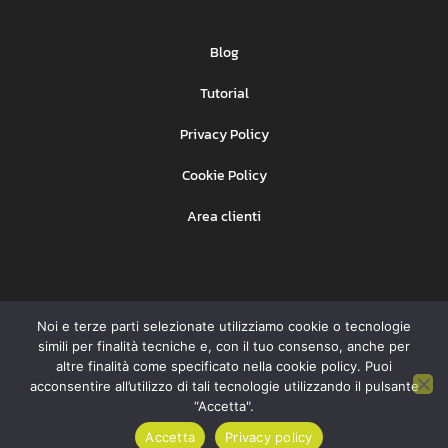
Blog
Tutorial
Privacy Policy
Cookie Policy
Area clienti
Noi e terze parti selezionate utilizziamo cookie o tecnologie
Ehinet Srl
Copyright © BeSMS –
– P. IVA
simili per finalità tecniche e, con il tuo consenso, anche per
07931091008
altre finalità come specificato nella cookie policy. Puoi
acconsentire all’utilizzo di tali tecnologie utilizzando il pulsante
“Accetta".
Accetta
Privacy policy