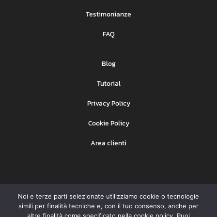
Testimonianze
FAQ
Blog
Tutorial
Privacy Policy
Cookie Policy
Area clienti
Noi e terze parti selezionate utilizziamo cookie o tecnologie
Ehinet Srl
Copyright © BeSMS –
– P. IVA
simili per finalità tecniche e, con il tuo consenso, anche per
07931091008
altre finalità come specificato nella cookie policy. Puoi