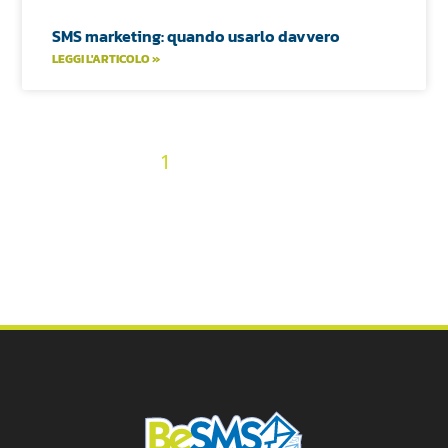
SMS marketing: quando usarlo davvero
LEGGI L'ARTICOLO »
2
3
4
5
6
7
8
9
10
« Precedenti
1
11
12
13
14
15
16
17
18
19
20
21
22
23
24
25
26
27
28
29
30
31
32
33
34
35
36
Prossimi »