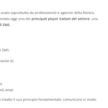
sato soprattutto da professionisti e agenzie della Riviera
entato oggi uno dei
principali player italiani del settore
, una
di SMS
.
i SMS.
sente di:
he
 più ampi
 intatto il suo principio fondamentale: comunicare in modo