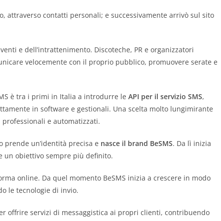
tto, attraverso contatti personali; e successivamente arrivò sul sito
eventi e dell’intrattenimento. Discoteche, PR e organizzatori
omunicare velocemente con il proprio pubblico, promuovere serate e
 è tra i primi in Italia a introdurre le
API per il servizio SMS
,
ettamente in software e gestionali. Una scelta molto lungimirante
ù professionali e automatizzati.
tto prende un’identità precisa e
nasce il brand BeSMS
. Da lì inizia
e un obiettivo sempre più definito.
aforma online. Da quel momento BeSMS inizia a crescere in modo
 le tecnologie di invio.
offrire servizi di messaggistica ai propri clienti, contribuendo