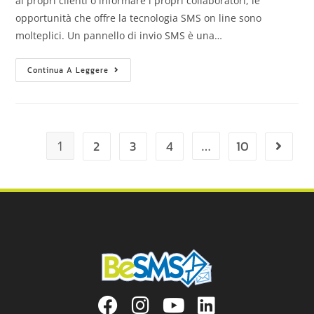
ai propri clienti o informare i propri collaboratori, le
opportunità che offre la tecnologia SMS on line sono
molteplici. Un pannello di invio SMS è una…
Continua A Leggere
2
3
4
10
1
…