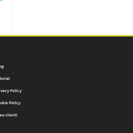
og
torial
ivacy Policy
okie Policy
ea clienti