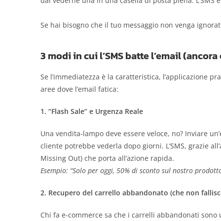
dal vederne una in una casella di posta piena. L’SMS è
Se hai bisogno che il tuo messaggio non venga ignorato
3 modi in cui l’SMS batte l’email (ancora
Se l’immediatezza è la caratteristica, l’applicazione p
aree dove l’email fatica:
1. “Flash Sale” e Urgenza Reale
Una vendita-lampo deve essere veloce, no? Inviare un’e
cliente potrebbe vederla dopo giorni. L’SMS, grazie a
Missing Out) che porta all’azione rapida.
Esempio: “Solo per oggi, 50% di sconto sul nostro prodotto 
2. Recupero del carrello abbandonato (che non fallisc
Chi fa e-commerce sa che i carrelli abbandonati sono 