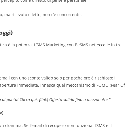
 percepito come diretto, urgente e personale.
, ma ricevuto e letto, non c’è concorrente.
 oggi)
ratica è la potenza. L’SMS Marketing con BeSMS.net eccelle in tre
mail con uno sconto valido solo per poche ore è rischioso: il
ll’apertura immediata, innesca quel meccanismo di FOMO (Fear Of
di punta! Clicca qui: [link] Offerta valida fino a mezzanotte.”
e)
un dramma. Se l’email di recupero non funziona, l’SMS è il