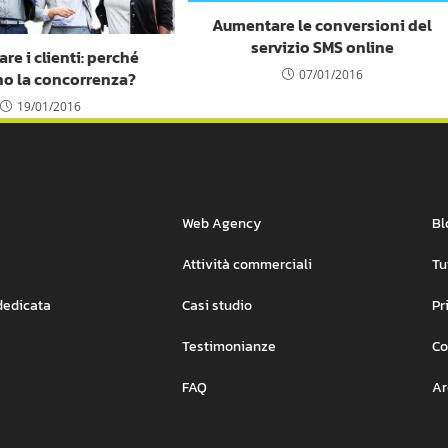
Aumentare le conversioni del
servizio SMS online
are i clienti: perché
07/01/2016
no la concorrenza?
19/01/2016
Web Agency
Bl
Attività commerciali
Tu
dedicata
Casi studio
Pr
Testimonianze
Co
FAQ
Ar