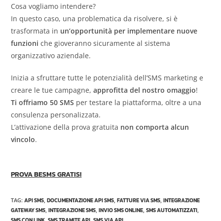
Cosa vogliamo intendere?
In questo caso, una problematica da risolvere, si è
trasformata in
un’opportunità per implementare nuove
funzioni
che gioveranno sicuramente al sistema
organizzativo aziendale.
Inizia a sfruttare tutte le potenzialità dell’SMS marketing e
creare le tue campagne,
approfitta del nostro omaggio
!
Ti offriamo 50 SMS
per testare la piattaforma, oltre a una
consulenza personalizzata.
L’attivazione della prova gratuita
non comporta alcun
vincolo
.
PROVA BESMS GRATIS!
TAG
:
API SMS
,
DOCUMENTAZIONE API SMS
,
FATTURE VIA SMS
,
INTEGRAZIONE
GATEWAY SMS
,
INTEGRAZIONE SMS
,
INVIO SMS ONLINE
,
SMS AUTOMATIZZATI
,
SMS CON LINK
,
SMS TRAMITE API
,
SMS VIA API