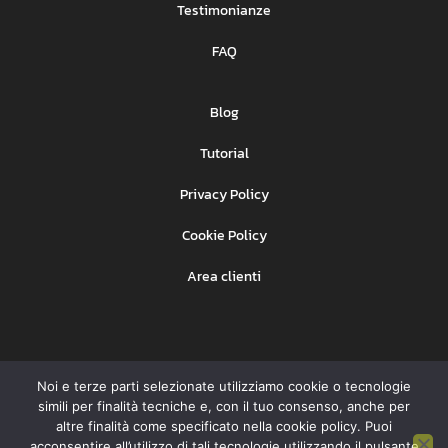
Testimonianze
FAQ
Blog
Tutorial
Privacy Policy
Cookie Policy
Area clienti
Noi e terze parti selezionate utilizziamo cookie o tecnologie
Ehinet Srl
Copyright © BeSMS –
– P. IVA
simili per finalità tecniche e, con il tuo consenso, anche per
07931091008
altre finalità come specificato nella cookie policy. Puoi
acconsentire all’utilizzo di tali tecnologie utilizzando il pulsante