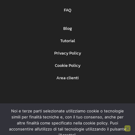
FAQ
Blog
Tutorial
Privacy Policy
Cookie Policy
Area clienti
Noi e terze parti selezionate utilizziamo cookie o tecnologie
Ehinet Srl
Copyright © BeSMS –
– P. IVA
simili per finalità tecniche e, con il tuo consenso, anche per
07931091008
altre finalità come specificato nella cookie policy. Puoi
acconsentire all’utilizzo di tali tecnologie utilizzando il pulsante