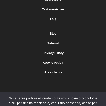
Testimonianze
FAQ
Blog
Tutorial
Privacy Policy
Cookie Policy
Area clienti
Noi e terze parti selezionate utilizziamo cookie o tecnologie
Ehinet Srl
Copyright © BeSMS –
– P. IVA
simili per finalità tecniche e, con il tuo consenso, anche per