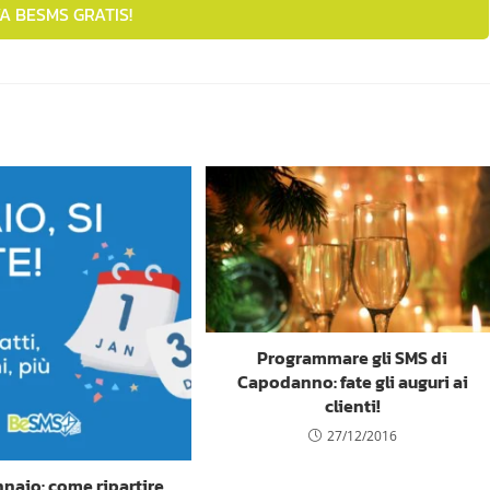
A BESMS GRATIS!
Programmare gli SMS di
Capodanno: fate gli auguri ai
clienti!
27/12/2016
naio: come ripartire