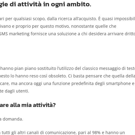
ie di attività in ogni ambito.
lari per qualsiasi scopo, dalla ricerca all’acquisto. È quasi impossibi
rrivano e proprio per questo motivo, nonostante quelle che
l’SMS marketing fornisce una soluzione a chi desidera arrivare dritt
nno pian piano sostituito l’utilizzo del classico messaggio di test
uesto lo hanno reso così obsoleto. Ci basta pensare che quella dell
icare, ma ancora oggi una funzione predefinita degli smartphone e
e dagli utenti.
re alla mia attività?
ta domanda.
a tutti gli altri canali di comunicazione, pari al 98% e hanno un