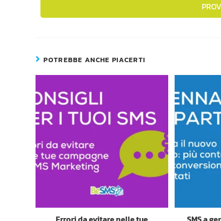
PROV
POTREBBE ANCHE PIACERTI
Errori da evitare nelle tue
SMS a gen