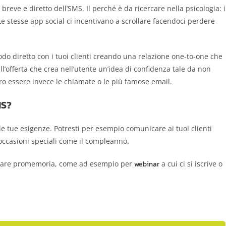
eve e diretto dell’SMS. Il perché è da ricercare nella psicologia: i
e stesse app social ci incentivano a scrollare facendoci perdere
odo diretto con i tuoi clienti creando una relazione one-to-one che
l’offerta che crea nell’utente un’idea di confidenza tale da non
o essere invece le chiamate o le più famose email.
MS?
le tue esigenze. Potresti per esempio comunicare ai tuoi clienti
 occasioni speciali come il compleanno.
creare promemoria, come ad esempio per
webinar
a cui ci si iscrive o