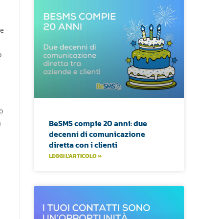
le
o
o
BeSMS compie 20 anni: due
a
decenni di comunicazione
diretta con i clienti
LEGGI L'ARTICOLO »