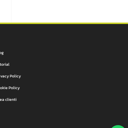
og
torial
ivacy Policy
okie Policy
ea clienti