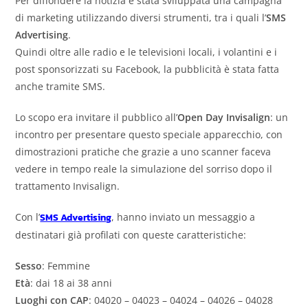
Per diffondere la notizia è stata sviluppata una campagna
di marketing utilizzando diversi strumenti, tra i quali l’
SMS
Advertising
.
Quindi oltre alle radio e le televisioni locali, i volantini e i
post sponsorizzati su Facebook, la pubblicità è stata fatta
anche tramite SMS.
Lo scopo era invitare il pubblico all’
Open Day Invisalign
: un
incontro per presentare questo speciale apparecchio, con
dimostrazioni pratiche che grazie a uno scanner faceva
vedere in tempo reale la simulazione del sorriso dopo il
trattamento Invisalign.
Con l’
SMS Advertising
, hanno inviato un messaggio a
destinatari già profilati con queste caratteristiche:
Sesso
: Femmine
Età
: dai 18 ai 38 anni
Luoghi con CAP
: 04020 – 04023 – 04024 – 04026 – 04028